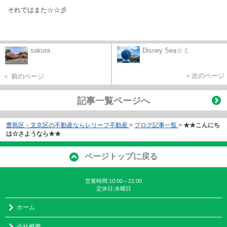
それではまた☆☆彡
sakura
Disney Sea☆ミ
＞次のページ
＜ 前のページ
記事一覧ページへ
豊島区・文京区の不動産ならレリーフ不動産
>
ブログ記事一覧
>
★★こんにち
は☆さようなら★★
ページトップに戻る
営業時間:10:00～21:00
定休日:水曜日
ホーム
会社概要