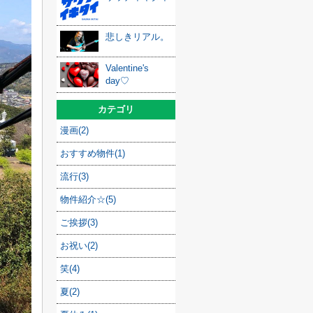
悲しきリアル。
Valentine's
day♡
カテゴリ
漫画(2)
おすすめ物件(1)
流行(3)
物件紹介☆(5)
ご挨拶(3)
お祝い(2)
笑(4)
夏(2)