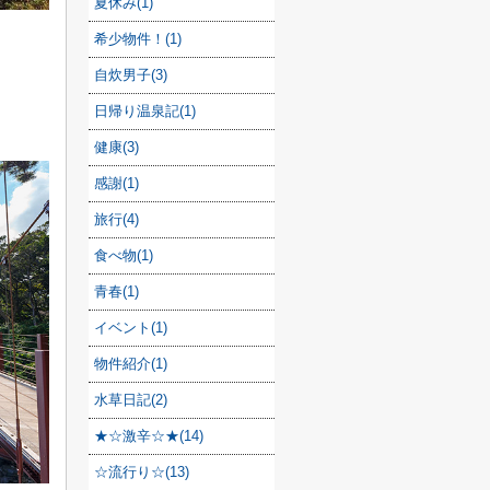
夏休み(1)
希少物件！(1)
自炊男子(3)
日帰り温泉記(1)
健康(3)
感謝(1)
旅行(4)
食べ物(1)
青春(1)
イベント(1)
物件紹介(1)
水草日記(2)
★☆激辛☆★(14)
☆流行り☆(13)