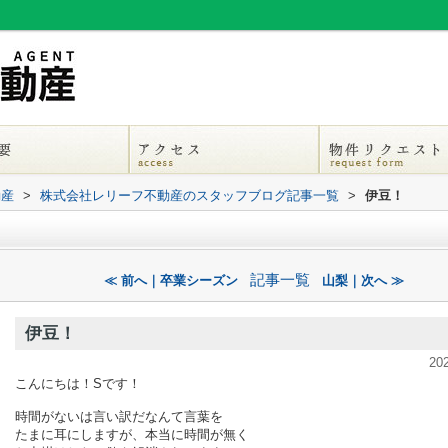
動産
>
株式会社レリーフ不動産のスタッフブログ記事一覧
>
伊豆！
記事一覧
≪ 前へ｜卒業シーズン
山梨｜次へ ≫
伊豆！
20
こんにちは！Sです！
時間がないは言い訳だなんて言葉を
たまに耳にしますが、本当に時間が無く