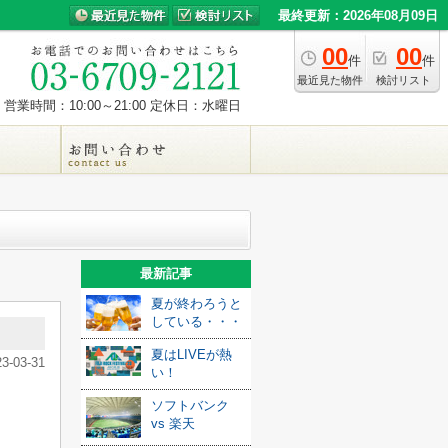
最終更新：2026年08月09日
00
00
件
件
最近見た物件
検討リスト
営業時間：10:00～21:00
定休日：水曜日
最新記事
夏が終わろうと
している・・・
夏はLIVEが熱
23-03-31
い！
ソフトバンク
vs 楽天