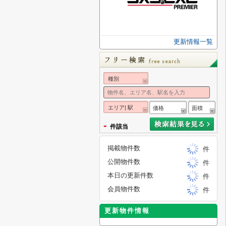
更新情報一覧
種別
エリア| 駅
価格
面積
-
件該当
掲載物件数
件
公開物件数
件
本日の更新件数
件
会員物件数
件
更新物件情報