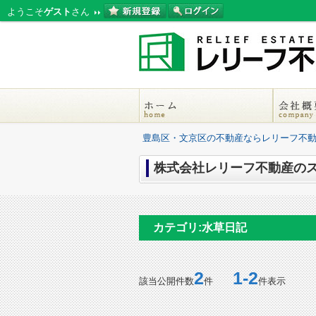
ようこそ
ゲスト
さん
豊島区・文京区の不動産ならレリーフ不
株式会社レリーフ不動産のス
カテゴリ:水草日記
2
1-2
該当公開件数
件
件表示