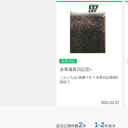
水草日記
水草成長日記②♪
こんにちは♪高橋です☆水草日記投稿2
回目で
す。 ・ ・ ・ ・
2021-01-22
2
1-2
該当公開件数
件
件表示