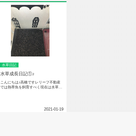
水草日記
水草成長日記①♪
こんにちは♪高橋ですレリーフ不動産
では熱帯魚を飼育すべく現在は水草を
 ・ ...
育てています。本日より日々こちら...
2021-01-19