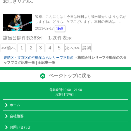
悲しきリアル。
皆様、こんにちは！今日は昨日より幾分暖かいような気が
しますね。どうも、Mでございます。本日の表紙は、...
2023-02-17
漫画
該当公開件数
363
件
1-20
件表示
1
2
3
4
5
<<前へ
次へ>>
最初
豊島区・文京区の不動産ならレリーフ不動産
>
株式会社レリーフ不動産のスタ
ッフブログ記事一覧 | 全記事一覧
ページトップに戻る
営業時間:10:00～21:00
定休日:水曜日
ホーム
会社概要
お問い合わせ