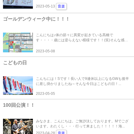
2023-05-13
音楽
ゴールデンウィーク中に！！！
こんにちは♪体の節々に異変が起きている髙橋で
す・・・・歳には逆らえない模様です！！(笑)そんな感じ
な...
2023-05-08
こどもの日
こんちには！Sです！長い人で9連休以上になるGWも後半
に差し掛かりましたね～そんな今日はこどもの日！...
2023-05-05
100回公演！！
みなさま、こんにちは。ご無沙汰しております。Mでござ
います。わたくし・・・行って来ました！！！！！海...
2023-04-28
音楽