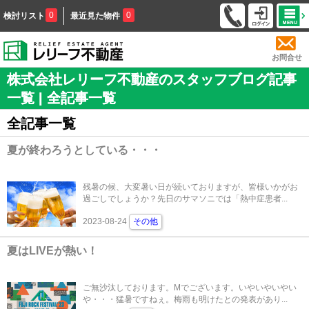
0
0
検討リスト
最近見た物件
お問合せ
株式会社レリーフ不動産のスタッフブログ記事
一覧 | 全記事一覧
全記事一覧
夏が終わろうとしている・・・
残暑の候、大変暑い日が続いておりますが、皆様いかがお
過ごしでしょうか？先日のサマソニでは「熱中症患者...
2023-08-24
その他
夏はLIVEが熱い！
ご無沙汰しております。Mでございます。いやいやいやい
や・・・猛暑ですねぇ。梅雨も明けたとの発表があり...