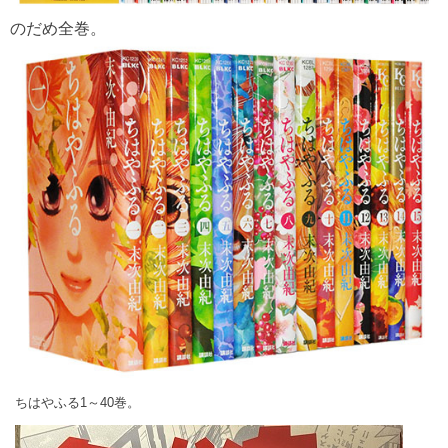
のだめ全巻。
ちはやふる1～40巻。