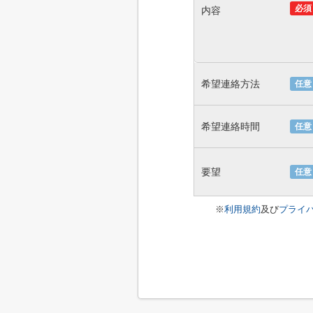
必須
内容
希望連絡方法
任意
希望連絡時間
任意
要望
任意
※
利用規約
及び
プライ