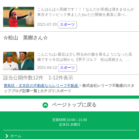
こんばんは☆髙橋です！！！なんだか実感は湧きませんが
東京オリンピック来ましたね♪ただ開催を素直に喜べ...
2021-07-20
スポーツ
☆松山 英樹さん☆
こんにちは♪最近は少し明るめの服を着るようになった高
橋です☆今日は朝から【男子ゴルフ 松山英樹さん ...
2021-04-12
スポーツ
該当公開件数
12
件
1-12
件表示
豊島区・文京区の不動産ならレリーフ不動産
>
株式会社レリーフ不動産のスタ
ッフブログ記事一覧 | カテゴリ:スポーツ
ページトップに戻る
営業時間:10:00～21:00
定休日:水曜日
ホーム