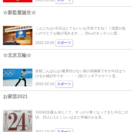
☆新監督誕生☆
こんにちは♪今日はとてもいいお天気ですね！！湿度が低
いのでとても喉が渇きます。。30㎝のキッチンに置...
2022-10-20
スポーツ
☆北京五輪☆
皆様こんばんは♪暖房付けない派の高橋家ですが今日はつ
けるか検討中です・・・・(笑)フィギアスケート見...
2022-02-10
スポーツ
お家芸2021
10/24(日)風も冷たくて、すっかり寒くなってきた今日この
頃。15人に1人くらいはまだ半袖の人を見...
2021-10-24
スポーツ