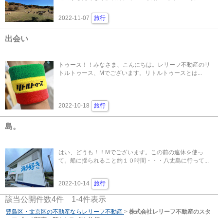
2022-11-07
旅行
出会い
トゥース！！みなさま、こんにちは。レリーフ不動産のリ
トルトゥース、Mでございます。リトルトゥースとは...
2022-10-18
旅行
島。
はい、どうも！！Mでございます。この前の連休を使っ
て。船に揺られること約１０時間・・・八丈島に行って...
2022-10-14
旅行
該当公開件数
4
件
1-4
件表示
豊島区・文京区の不動産ならレリーフ不動産
>
株式会社レリーフ不動産のスタ