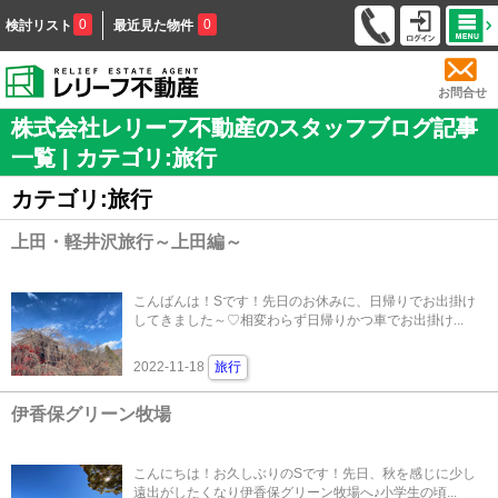
0
0
検討リスト
最近見た物件
お問合せ
株式会社レリーフ不動産のスタッフブログ記事
一覧 | カテゴリ:旅行
カテゴリ:旅行
上田・軽井沢旅行～上田編～
こんばんは！Sです！先日のお休みに、日帰りでお出掛け
してきました～♡相変わらず日帰りかつ車でお出掛け...
2022-11-18
旅行
伊香保グリーン牧場
こんにちは！お久しぶりのSです！先日、秋を感じに少し
遠出がしたくなり伊香保グリーン牧場へ♪小学生の頃...