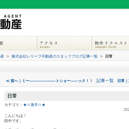
動産
>
株式会社レリーフ不動産のスタッフブログ記事一覧
>
日常
記事一覧
≪ 前へ｜ミー―――――――トショー――ック！！
日常｜
日常
カテゴリ：
★☆激辛☆★
20
こんにちは！
田中です。