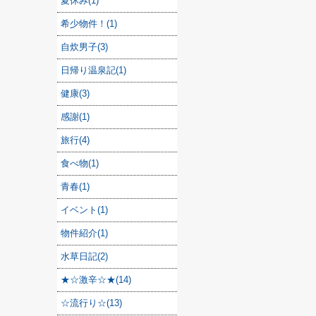
夏休み(1)
希少物件！(1)
自炊男子(3)
日帰り温泉記(1)
健康(3)
感謝(1)
旅行(4)
食べ物(1)
青春(1)
イベント(1)
物件紹介(1)
水草日記(2)
★☆激辛☆★(14)
☆流行り☆(13)