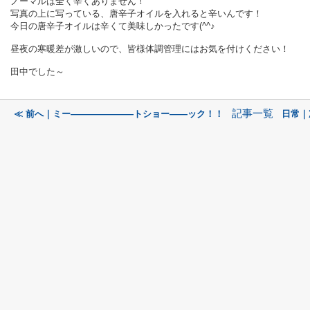
ノーマルは全く辛くありません！
写真の上に写っている、唐辛子オイルを入れると辛いんです！
今日の唐辛子オイルは辛くて美味しかったです(^^♪
昼夜の寒暖差が激しいので、皆様体調管理にはお気を付けください！
田中でした～
記事一覧
≪ 前へ｜ミー―――――――トショー――ック！！
日常｜