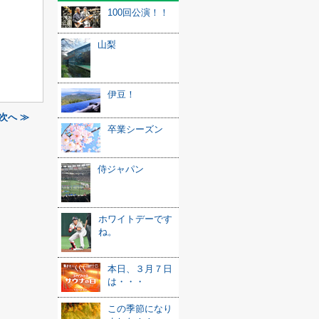
100回公演！！
山梨
伊豆！
次へ ≫
卒業シーズン
侍ジャパン
ホワイトデーです
ね。
本日、３月７日
は・・・
この季節になり