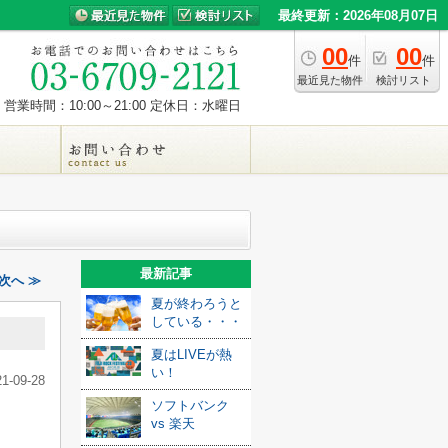
最終更新：2026年08月07日
00
00
件
件
最近見た物件
検討リスト
営業時間：10:00～21:00
定休日：水曜日
最新記事
次へ ≫
夏が終わろうと
している・・・
夏はLIVEが熱
い！
21-09-28
ソフトバンク
vs 楽天