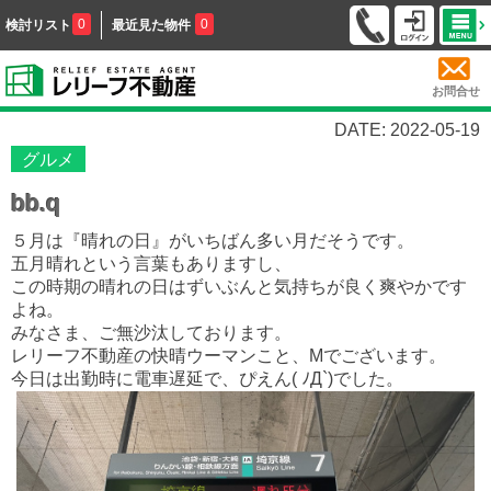
0
0
検討リスト
最近見た物件
お問合せ
DATE: 2022-05-19
グルメ
bb.q
５月は『晴れの日』がいちばん多い月だそうです。
五月晴れという言葉もありますし、
この時期の晴れの日はずいぶんと気持ちが良く爽やかです
よね。
みなさま、ご無沙汰しております。
レリーフ不動産の快晴ウーマンこと、Mでございます。
今日は出勤時に電車遅延で、ぴえん( ﾉД`)でした。