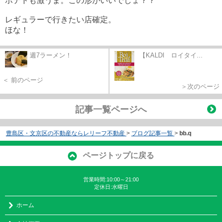
ポテトも激うま。この形がいいでしょ？？
レギュラーで行きたい店確定。
ほな！
週7ラーメン！
【KALDI ロイタイ...
＜ 前のページ
＞次のページ
記事一覧ページへ
豊島区・文京区の不動産ならレリーフ不動産
>
ブログ記事一覧
>
bb.q
ページトップに戻る
営業時間:10:00～21:00
定休日:水曜日
ホーム