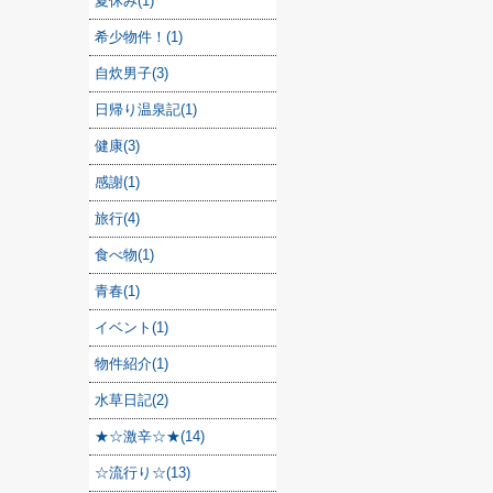
夏休み(1)
希少物件！(1)
自炊男子(3)
日帰り温泉記(1)
健康(3)
感謝(1)
旅行(4)
食べ物(1)
青春(1)
イベント(1)
物件紹介(1)
水草日記(2)
★☆激辛☆★(14)
☆流行り☆(13)