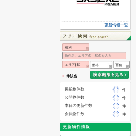
更新情報一覧
種別
エリア| 駅
価格
面積
-
件該当
掲載物件数
件
公開物件数
件
本日の更新件数
件
会員物件数
件
更新物件情報