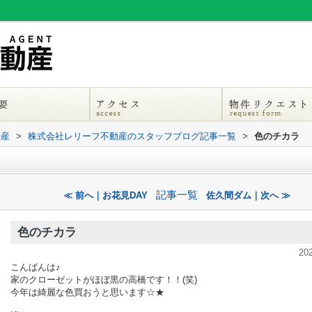
動産
>
株式会社レリーフ不動産のスタッフブログ記事一覧
>
色のチカラ
記事一覧
≪ 前へ｜お花見DAY
佐久間ダム｜次へ ≫
色のチカラ
20
こんばんは♪
家のクローゼットがほぼ黒の高橋です！！(笑)
今年は綺麗な色買おうと思います☆★