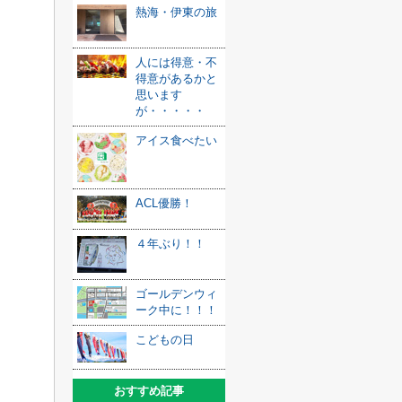
熱海・伊東の旅
人には得意・不
得意があるかと
思います
が・・・・・
アイス食べたい
ACL優勝！
４年ぶり！！
ゴールデンウィ
ーク中に！！！
こどもの日
おすすめ記事