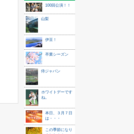
100回公演！！
山梨
伊豆！
卒業シーズン
侍ジャパン
ホワイトデーです
ね。
本日、３月７日
は・・・
この季節になり