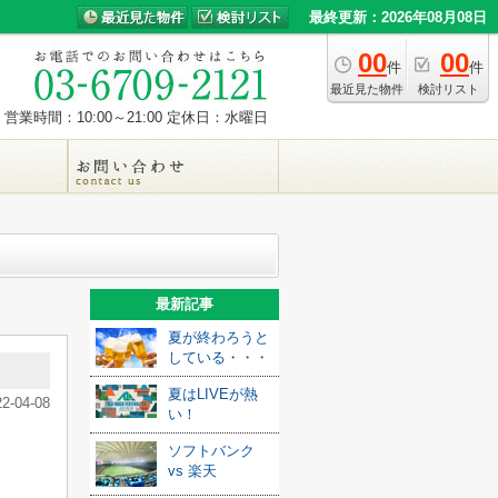
最終更新：2026年08月08日
00
00
件
件
最近見た物件
検討リスト
営業時間：10:00～21:00
定休日：水曜日
最新記事
夏が終わろうと
している・・・
夏はLIVEが熱
22-04-08
い！
ソフトバンク
vs 楽天