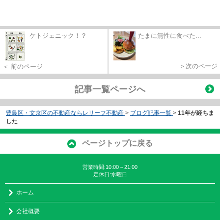
ケトジェニック！？
たまに無性に食べた...
＞次のページ
＜ 前のページ
記事一覧ページへ
豊島区・文京区の不動産ならレリーフ不動産
>
ブログ記事一覧
>
11年が経ちま
した
ページトップに戻る
営業時間:10:00～21:00
定休日:水曜日
ホーム
会社概要