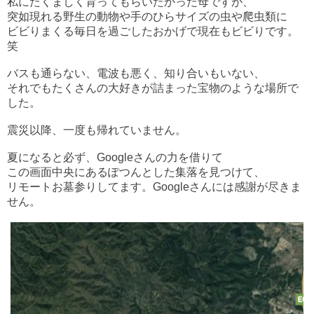
私にたくましく育ってもらいたかった母ですが、
突如現れる野生の動物や手のひらサイズの虫や爬虫類に
ビビりまくる毎日を過ごしたおかげで現在もビビりです。
笑
バスも通らない、電波も悪く、知り合いもいない、
それでもたくさんの
大好きが詰まった宝物のような場所で
した。
震災以降、一度も帰れていません。
夏になると必ず、Googleさんの力を借りて
この画面中央にあるぽつんとした集落を見つけて、
リモートお墓参りしてます。
Googleさんには感謝が尽きま
せん。