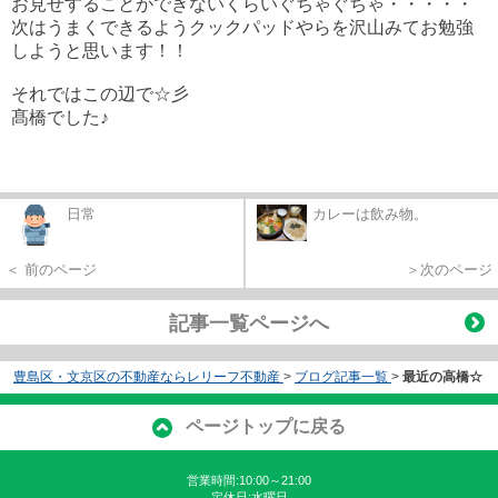
お見せすることができないくらいぐちゃぐちゃ・・・・・
次はうまくできるようクックパッドやらを沢山みてお勉強
しようと思います！！
それではこの辺で☆彡
髙橋でした♪
日常
カレーは飲み物。
＜ 前のページ
＞次のページ
記事一覧ページへ
豊島区・文京区の不動産ならレリーフ不動産
>
ブログ記事一覧
>
最近の高橋☆
ページトップに戻る
営業時間:10:00～21:00
定休日:水曜日