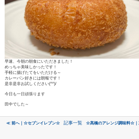
早速、今朝の朝食にいただきました！
めっちゃ美味しかったです！
手軽に揚げたてをいただける～
カレーパン好きには朗報です！
是非是非お試しください(^^)/
今日も一日頑張ります
田中でした～
記事一覧
≪ 前へ｜☆セブンイレブン☆
☆髙橋のアレンジ調味料☆｜