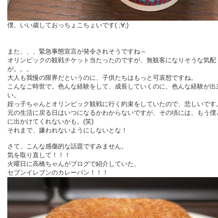
僕、いい歳しておっちょこちょいです( ;∀;)
また、、、緊急事態宣言が発令されそうですね～
オリンピックの観戦チケット当たったのですが、無観客になりそうな気配
が。。。
大人も我慢の限界だというのに、子供たちはもっと可哀想ですね。
こんなご時世で。色んな経験をして、成長していくのに、色んな経験が出
い。
姪っ子ちゃんとオリンピック観戦に行く約束をしていたので、悲しいです
元の生活に戻る日はいつになるかわからないですが、その頃には、もう僕
に出かけてくれないかも。(笑)
それまで、嫌われないようにしないとな！
さて、こんな感傷的な話題ですみません。
気を取り直して！！！
火曜日に高橋ちゃんがブログで紹介していた、
セブンイレブンのカレーパン！！！