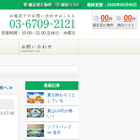
最終更新：2026年08月06日
00
00
件
件
最近見た物件
検討リスト
営業時間：10:00～21:00
定休日：水曜日
最新記事
次へ ≫
夏が終わろうと
している・・・
夏はLIVEが熱
21-07-08
い！
ソフトバンク
vs 楽天