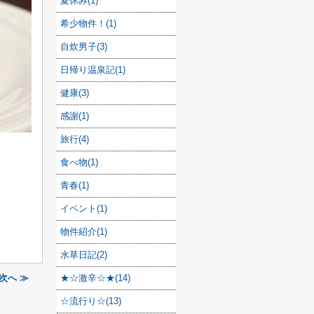
夏休み(1)
希少物件！(1)
自炊男子(3)
日帰り温泉記(1)
健康(3)
感謝(1)
旅行(4)
食べ物(1)
青春(1)
イベント(1)
物件紹介(1)
水草日記(2)
次へ ≫
★☆激辛☆★(14)
☆流行り☆(13)