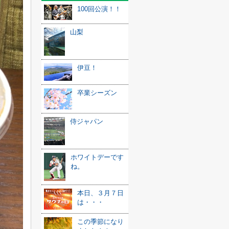
100回公演！！
山梨
伊豆！
卒業シーズン
侍ジャパン
ホワイトデーです
ね。
本日、３月７日
は・・・
この季節になり