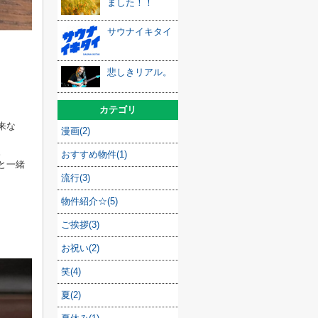
ました！！
サウナイキタイ
悲しきリアル。
カテゴリ
来な
漫画(2)
。
おすすめ物件(1)
と一緒
流行(3)
物件紹介☆(5)
ご挨拶(3)
お祝い(2)
笑(4)
夏(2)