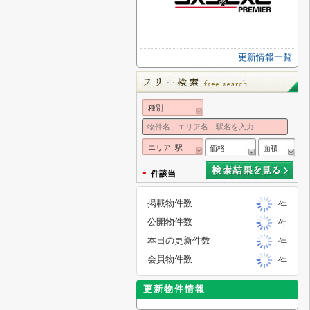
更新情報一覧
種別
エリア| 駅
価格
面積
-
件該当
掲載物件数
件
公開物件数
件
本日の更新件数
件
会員物件数
件
更新物件情報