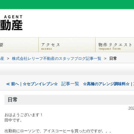
動産
>
株式会社レリーフ不動産のスタッフブログ記事一覧
>
日常
記事一覧
≪ 前へ｜☆セブンイレブン☆
☆髙橋のアレンジ調味料☆｜
日常
20
おはようございます！
田中です。
出勤前にローソンで、アイスコーヒーを買ったのですが。。。