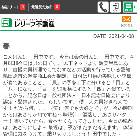
0
0
検討リスト
最近見た物件
お問合せ
DATE: 2021-04-08
春
こんばんは！ 田中です。 今日は会の日んは！ 田中です。 4
月8日‼今日は貝の日です。 以下ネットより 渥美半島にあ
り、自慢の貝料理でもてなすなどの活動を行っている愛知
県田原市の渥美商工会が制定。 日付は貝類の美味しい季節
が春であることと、「貝」の字を上下に分けると「目」と
「八」になり、「目」を90度横にすると「四」と似ている
ことから。記念日は一般社団法人・日本記念日協会により
認定・登録された。 らしいです。 僕、大の貝好きなんで
す！ だから何。。。（笑） 何でも大好きですが、今の時期
からはあさりが旬ですね～ 味噌汁、酒蒸し、あさりバタ
ー！ 書いていたら、食べたくなってきました。 今日の晩酌
は、あさりにしよ～ 最近は、夜がまだまだ冷えます。 体調
管理に気をつけて、乗り切りましょう！ 田中でした～