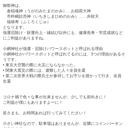
御祭神は、
倉稲魂神（うがのみたまのかみ）
…
お稲荷大神
市杵嶋比売神（いちきしまひめのかみ）
……
弁財天
福禄寿（ふくろくじゅ）
となります。
強運厄除け・財運向上・縁結び以外にも、健康長寿・学芸成就など
にご利益がありますね。
小網神社が強運・厄除けパワースポットと呼ばれる理由
小網神社がパワースポットと呼ばれてるのには、
3
つの理由があるそ
うです。
•
東京大空襲の際に火災にならなかった。
•
関東大震災の際には、避難した人々全員生還
•
第二次世界大戦の際兵士が参拝してお守りを授かって行き、全員
生還
コロナ禍で色々な事が出来ませんが、少しでも前向きに！
ご利益が僕にもありますよーに！
皆さまも、お時間あれば行ってみてください！
小さい神社なので、駐車場はありませんが、近隣にコインパーキン