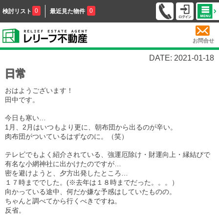
0
0
検討リスト
最近見た物件
お問合せ
DATE: 2021-01-18
日常
おはようございます！
田中です。
今日も寒い
…
1
月、
2
月はいつもより更に、朝布団から出るのが辛い。
肉布団がついているはずなのに。（笑）
テレビでもよく紹介されている、強運厄除け・財運向上・縁結びで
有名な小網神社に出かけたのですが
…
密を避けようと、夕方出発したところ
…
１７
時まででした。(※去年は１８時までだった。。。）
向かっている途中、何だか嫌な予感はしていたものの。
ちゃんと調べてから行くべきですね。
反省。