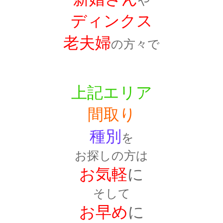
や
ディンクス
老夫婦
の方々で
上記エリア
間取り
種別
を
お探しの方は
お気軽
に
そして
お早め
に