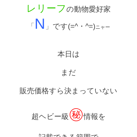
レリーフ
の動物愛好家
N
「
」
です(=^・^=)
ニャー
本日は
まだ
販売価格すら
決まっていない
㊙
超ヘビー級
情報を