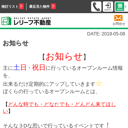
0
0
検討リスト
最近見た物件
お問合せ
DATE: 2018-05-08
お知らせ
お知らせ
【
】
土
日
祝日
主に
・
に行っているオープンルーム情報
を、
☆
出来るだけ定期的にアップしていきます
ぼくらの行っているオープンルームとは、
【
どんな時でも・どなたでも・どんどん来てほし
い
】
！
そんな３Dな思いで行っているイベントです