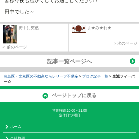
皆様今夜も温かくしてお過ごしください！
田中でした～
街中に突然.....
ま★み★れ★
＞次のページ
＜ 前のページ
記事一覧ページへ
豊島区・文京区の不動産ならレリーフ不動産
>
ブログ記事一覧
>
鬼滅フィーバ
ー☆
ページトップに戻る
営業時間:10:00～21:00
定休日:水曜日
ホーム
会社概要