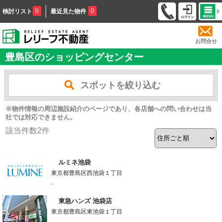
0
0
検討リスト
最近見た物件
お問合せ
豊島区のショッピングセンター
スポットを絞り込む
※物件情報の周辺施設紹介のページであり、各店舗への問い合わせは当
社では対応できません。
該当件数
2
件
ルミネ池袋
東京都豊島区西池袋１丁目
-
東急ハンズ 池袋店
東京都豊島区東池袋１丁目