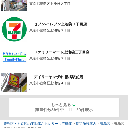
東京都豊島区上池袋２丁目
-
セブン-イレブン上池袋３丁目店
東京都豊島区上池袋３丁目
-
ファミリーマート上池袋三丁目店
東京都豊島区上池袋３丁目
-
デイリーヤマザキ 板橋駅前店
東京都豊島区上池袋４丁目
-
もっと見る
該当件数39件中
11
－
20
件表示
豊島区・文京区の不動産ならレリーフ不動産
>
周辺施設案内
>
豊島区
>
豊島区