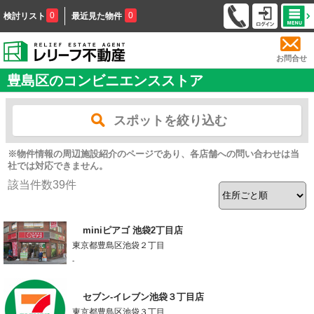
0
0
検討リスト
最近見た物件
お問合せ
豊島区のコンビニエンスストア
スポットを絞り込む
※物件情報の周辺施設紹介のページであり、各店舗への問い合わせは当
社では対応できません。
該当件数
39
件
miniピアゴ 池袋2丁目店
東京都豊島区池袋２丁目
-
セブン-イレブン池袋３丁目店
東京都豊島区池袋３丁目