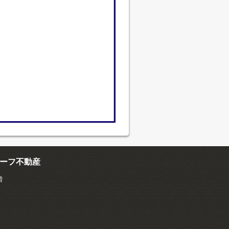
ーフ不動産
階