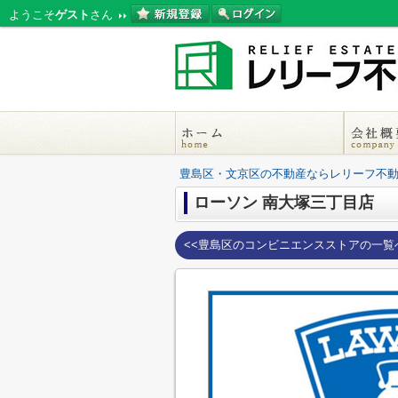
ようこそ
ゲスト
さん
豊島区・文京区の不動産ならレリーフ不
ローソン 南大塚三丁目店
<<豊島区のコンビニエンスストアの一覧