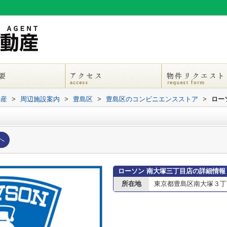
動産
>
周辺施設案内
>
豊島区
>
豊島区のコンビニエンスストア
>
ロー
へ
ローソン 南大塚三丁目店の詳細情報
所在地
東京都豊島区南大塚３丁