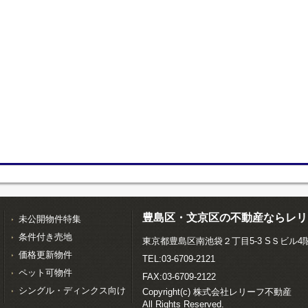
豊島区・文京区の不動産ならレリ
未公開物件特集
条件付き売地
東京都豊島区南池袋２丁目5-3 SＳビル4
価格更新物件
TEL:03-6709-2121
ペット可物件
FAX:03-6709-2122
シングル・ディンクス向け
Copyright(c) 株式会社レリーフ不動産
All Rights Reserved.