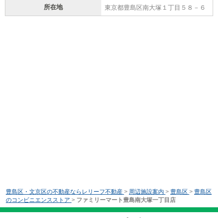
所在地
東京都豊島区南大塚１丁目５８－６
豊島区・文京区の不動産ならレリーフ不動産
>
周辺施設案内
>
豊島区
>
豊島区
のコンビニエンスストア
>
ファミリーマート豊島南大塚一丁目店