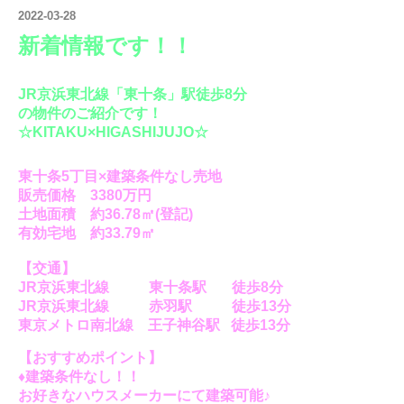
2022-03-28
新着情報
です！！
JR京浜東北線「東十条」駅徒歩8分
の物件の
ご紹介です！
☆KITAKU×HIGASHIJUJO☆
東十条5丁目×建築条件なし売地
販売価格 3380
万円
土地
面積 約36.78㎡(登記)
有効宅地 約33.79㎡
【交通】
JR京浜東北線 東十条駅 徒歩8分
JR京浜東北線 赤羽駅 徒歩13分
東京メトロ南北線 王子神谷駅 徒歩13分
【おすすめポイント】
♦建築条件なし！！
お好きなハウスメーカーにて建築可能♪