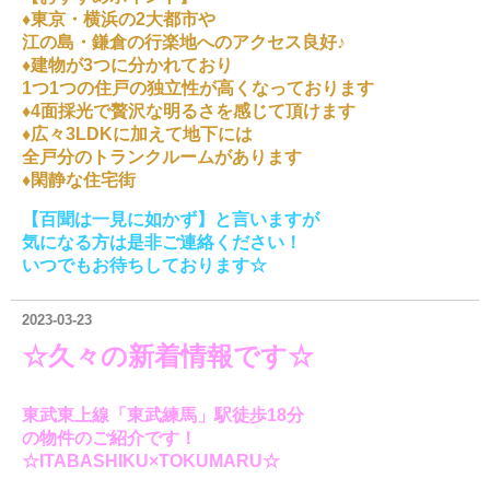
♦東京・横浜の2大都市や
江の島・鎌倉の行楽地へのアクセス良好♪
♦建物が3つに分かれており
1つ1つの住戸の独立性が高くなっております
♦4面採光で贅沢な明るさを感じて頂けます
♦広々3LDKに加えて地下には
全戸分のトランクルームがあります
♦閑静な住宅街
【百聞は一見に如かず】と言いますが
気になる方は是非ご連絡ください！
いつでもお待ちしております☆
2023-03-23
☆久々の新着情報
です☆
東武東上線「東武練馬」駅徒歩18分
の物件の
ご紹介です！
☆ITABASHIKU×TOKUMARU☆