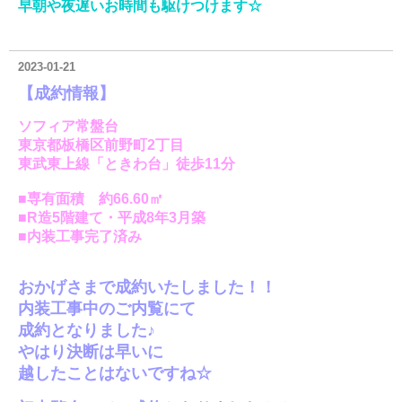
早朝や夜遅いお時間も駆けつけます☆
2023-01-21
【成約情報】
ソフィア常盤台
東京都板橋区前野町2丁目
東武東上線「ときわ台」徒歩11分
■専有面積 約66.60㎡
■R造5階建て・平成8年3月築
■内装工事完了済み
おかげさまで成約いたしました！！
内装工事中のご内覧にて
成約となりました♪
やはり決断は早いに
越したことはないですね☆