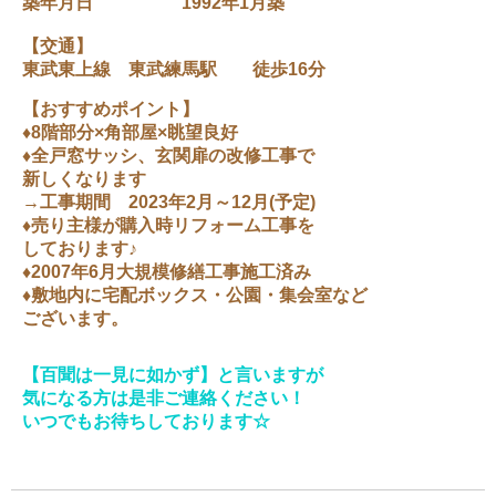
築年月日 1992年1月築
【交通】
東武東上線 東武練馬駅 徒歩16分
【おすすめポイント】
♦8階部分×角部屋×眺望良好
♦全戸窓サッシ、玄関扉の改修工事で
新しくなります
→工事期間 2023年2月～12月(予定)
♦売り主様が購入時リフォーム工事を
しております♪
♦2007年6月大規模修繕工事施工済み
♦敷地内に宅配ボックス・公園・集会室など
ございます。
【百聞は一見に如かず】と言いますが
気になる方は是非ご連絡ください！
いつでもお待ちしております☆