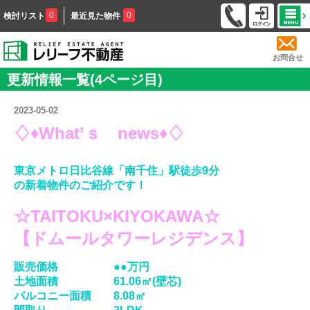
0
0
検討リスト
最近見た物件
お問合せ
更新情報一覧(4ページ目)
2023-05-02
♢♦What’ｓ news♦♢
東京メトロ日比谷線「南千住」駅徒歩9分
の新着物件の
ご紹介です！
☆TAITOKU×KIYOKAWA☆
【ドムールタワーレジデンス】
販売価格 ●●万円
土地
面積 61.06㎡(壁芯)
バルコニー面積 8.08㎡