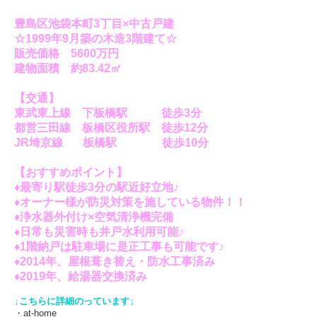
豊島区池袋本町3丁目×中古戸建
☆1999年9月築の木造3階建て☆
販売価格 5600
万円
建物面積 約83.42㎡
【交通】
東武東上線 下板橋駅 徒歩3分
都営三田線 板橋区役所駅 徒歩12分
JR埼京線 板橋駅 徒歩10分
【おすすめポイント】
♦最寄り駅徒歩3分の駅近好立地♪
♦オーナー様が防災対策を施している物件！！
♦浄水器外付け×空気清浄機完備
♦日常も災害時も井戸水利用可能♪
♦1階納戸は駐車場に是正工事も可能です♪
♦2014年、屋根葺き替え・防水工事済み
♦2019年、給湯器交換済み
↓こちらに詳細のっています↓
・at-home