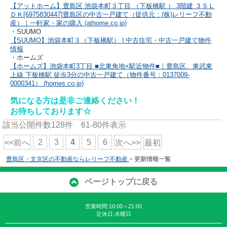
【アットホーム】豊島区 池袋本町３丁目 （下板橋駅 ） 3階建 ３ＳＬ
ＤＫ[6975830447]豊島区の中古一戸建て（提供元：(株)レリーフ不動
産）｜一軒家・家の購入 (athome.co.jp)
・SUUMO
【SUUMO】池袋本町３（下板橋駅） | 中古住宅・中古一戸建て物件
情報
・ホームズ
【ホームズ】池袋本町3丁目 ■北東角地×駅近物件■｜豊島区、東武東
上線 下板橋駅 徒歩3分の中古一戸建て（物件番号：0137009-
0000341） (homes.co.jp)
気になる方は是非ご連絡ください！
お待ちしております☆
該当公開件数
128
件
61-80
件表示
2
3
4
5
6
<<前へ
次へ>>
最初
豊島区・文京区の不動産ならレリーフ不動産
>
更新情報一覧
ページトップに戻る
営業時間:10:00～21:00
定休日:水曜日