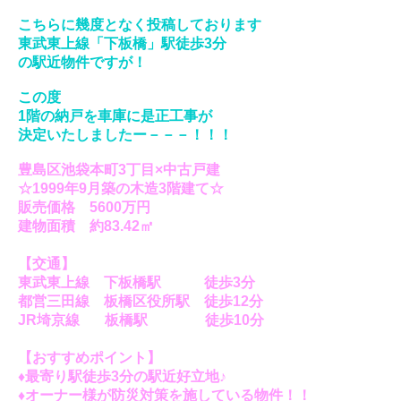
こちらに幾度となく投稿しております
東武東上線「下板橋」駅徒歩3分
の駅近物件ですが
！
この度
1階の納戸を車庫に是正工事が
決定いたしましたー－－－！！！
豊島区池袋本町3丁目×中古戸建
☆1999年9月築の木造3階建て☆
販売価格 5600
万円
建物面積 約83.42㎡
【交通】
東武東上線 下板橋駅 徒歩3分
都営三田線 板橋区役所駅 徒歩12分
JR埼京線 板橋駅 徒歩10分
【おすすめポイント】
♦最寄り駅徒歩3分の駅近好立地♪
♦オーナー様が防災対策を施している物件！！