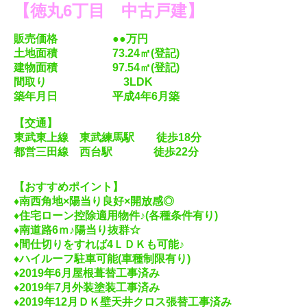
【徳丸6丁目 中古戸建】
販売価格 ●●万円
土地
面積 73.24㎡(登記)
建物面積 97.54㎡(登記)
間取り 3LDK
築年月日 平成4年6月築
【交通】
東武東上線 東武練馬駅 徒歩18分
都営三田線 西台駅 徒歩22分
【おすすめポイント】
♦南西角地×陽当り良好×開放感◎
♦住宅ローン控除適用物件♪(各種条件有り)
♦南道路6ｍ♪陽当り抜群☆
♦間仕切りをすれば4ＬＤＫも可能♪
♦ハイルーフ駐車可能(車種制限有り)
♦2019年6月屋根葺替工事済み
♦2019年7月外装塗装工事済み
♦2019年12月ＤＫ壁天井クロス張替工事済み