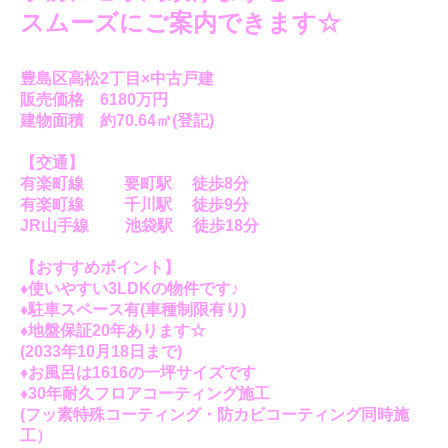
スムーズにご案内できます☆
豊島区高松2丁目×中古戸建
販売価格 6
180万円
建物面積 約70.64㎡(登記)
【交通】
有楽町線 要町駅 徒歩8分
有楽町線 千川駅 徒歩9分
JR山手線 池袋駅 徒歩18分
【おすすめポイント】
♦使いやすい3LDKの物件です♪
♦駐車スペース有(車種制限有り)
♦地盤保証20年あります☆
(2033年10月18日まで)
♦お風呂は1616の一坪サイズです
♦30年耐久フロアコーティング施工
(フッ素特殊コーティング・防カビコーティング同時施
工）