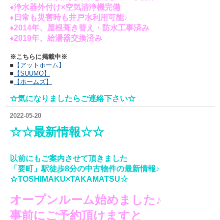
♦浄水器外付け×空気清浄機完備
♦日常も災害時も井戸水利用可能♪
♦2014年、屋根葺き替え・防水工事済み
♦2019年、給湯器交換済み
※こちらに掲載中※
■
【アットホーム】
■
【SUUMO
】
■
【ホームズ】
☆気になりましたらご連絡下さい☆
2022-05-20
☆☆最新情報☆☆
以前にもご案内させて頂きました
「要町」駅徒歩8分の中古物件の最新情報♪
☆TOSHIMAKU×TAKAMATSU☆
オープンルーム始めました♪
事前にご予約頂けますと