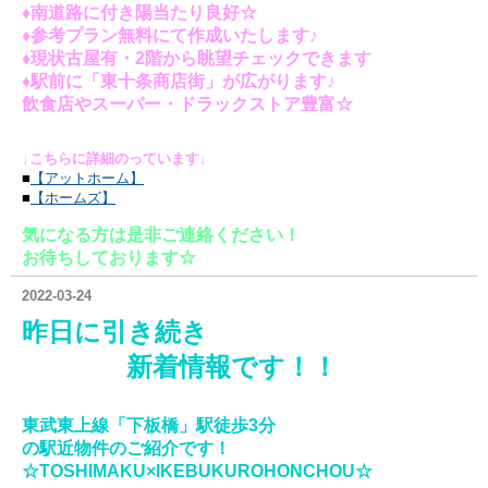
♦南道路に付き陽当たり良好☆
♦参考プラン無料にて作成いたします♪
♦現状古屋有・2階から眺望チェックできます
♦駅前に「東十条商店街」が広がります♪
飲食店やスーパー・ドラックストア豊富
☆
↓こちらに詳細のっています↓
■
【アットホーム】
■
【ホームズ】
気になる方は是非ご連絡ください！
お待ちしております☆
2022-03-24
昨日に引き続き
新着情報
です！！
東武東上線「下板橋」駅徒歩3分
の駅近物件の
ご紹介です！
☆TOSHIMAKU×IKEBUKUROHONCHOU☆