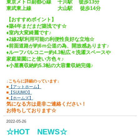
東京メトロ副都心線 千川
駅 徒歩13分
東武東上線 大山駅 徒歩14分
【おすすめポイント】
♦築4年まだまだ築浅です☆
♦室内大変綺麗です♪
♦2線2駅利用可能の利便性良好な立地☆
♦前面道路が約6ｍ公道の為、開放感あります♪
♦ルーフバルコニー約4.3帖広々洗濯スペースや
家庭菜園にと使い方色々♪
♦小屋裏収納約5.3帖の大容量収納完備♪
↓こちらに詳細のっています↓
■
【アットホーム】
■
【SUUMO
】
■
【ホームズ】
気になる方は是非ご連絡ください！
お待ちしております☆
2022-05-26
☆HOT NEWS☆