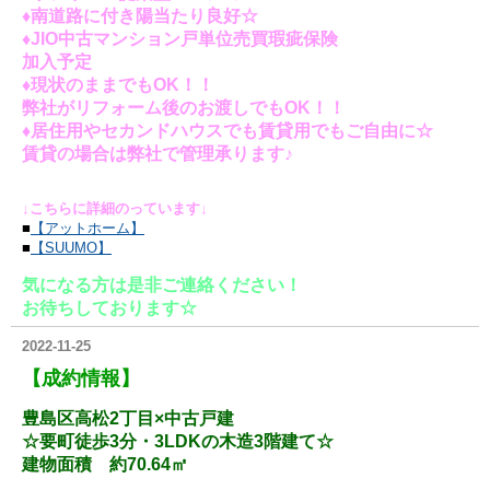
♦南道路に付き陽当たり良好☆
♦JIO中古マンション戸単位売買瑕疵保険
加入予定
♦現状のままでもOK！！
弊社がリフォーム後のお渡しでもOK！！
♦居住用やセカンドハウスでも賃貸用でもご自由に☆
賃貸の場合は弊社で管理承ります♪
↓こちらに詳細のっています↓
■
【アットホーム】
■
【SUUMO
】
気になる方は是非ご連絡ください！
お待ちしております☆
2022-11-25
【成約情報】
豊島区高松2丁目×中古戸建
☆要町徒歩3分・3LDKの木造3階建て☆
建物面積 約70.64㎡