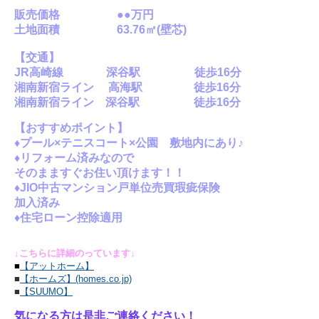
販売価格 ●●万円
土地
面積 63.76㎡(壁芯)
【交通】
JR高崎線 深谷駅 徒歩16分
湘南新宿ライン 高海駅 徒歩16分
湘南新宿ライン 深谷駅 徒歩16分
【おすすめポイント】
♦プール×テニスコート×公園 敷地内にあり♪
♦リフォーム済みなので
そのまますぐ
お住い頂けます！！
♦JIO中古マンション戸単位売買瑕疵保険
加入済み
♦住宅ローン控除適用
↓こちらに詳細のっています↓
■
【アットホーム】
■
【ホームズ】(homes.co.jp)
■
【SUUMO
】
気になる方は是非ご連絡ください！