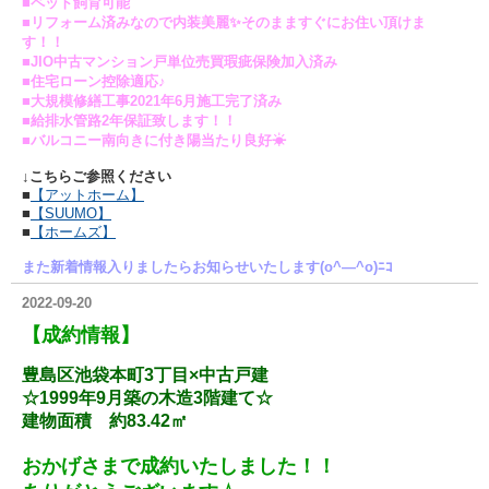
■ペット飼育可能
■リフォーム済みなので内装美麗✨そのまますぐにお住い頂けま
す！！
■JIO中古マンション戸単位売買瑕疵保険加入済み
■住宅ローン控除適応♪
■大規模修繕工事2021年6月施工完了済み
■給排水管路2年保証致します！！
■バルコニー南向きに付き陽当たり良好☀
↓こちらご参照ください
■
【アットホーム】
■
【SUUMO】
■
【ホームズ】
また新着情報入りましたらお知らせいたします(o^―^o)ﾆｺ
2022-09-20
【成約情報】
豊島区池袋本町3丁目×中古戸建
☆1999年9月築の木造3階建て☆
建物面積 約83.42㎡
おかげさまで成約いたしました！！