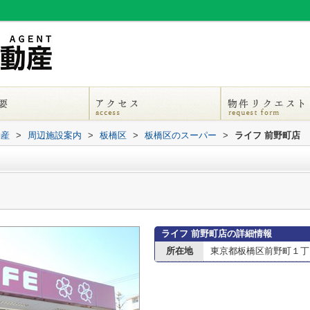
動産
>
周辺施設案内
>
板橋区
>
板橋区のスーパー
>
ライフ 前野町店
ライフ 前野町店の詳細情報
所在地
東京都板橋区前野町１丁目2