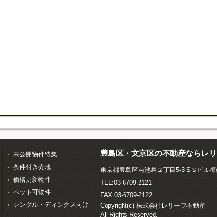
豊島区・文京区の不動産ならレリ
未公開物件特集
条件付き売地
東京都豊島区南池袋２丁目5-3 SＳビル4
価格更新物件
TEL:03-6709-2121
ペット可物件
FAX:03-6709-2122
シングル・ディンクス向け
Copyright(c) 株式会社レリーフ不動産
All Rights Reserved.