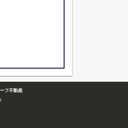
ーフ不動産
階