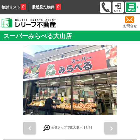
0
0
検討リスト
最近見た物件
お問合せ
スーパーみらべる大山店
前
次
画像タップで拡大表示【
1
/1】