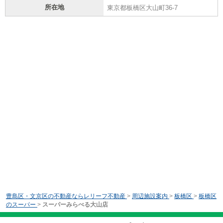
所在地
東京都板橋区大山町36-7
豊島区・文京区の不動産ならレリーフ不動産
>
周辺施設案内
>
板橋区
>
板橋区
のスーパー
>
スーパーみらべる大山店