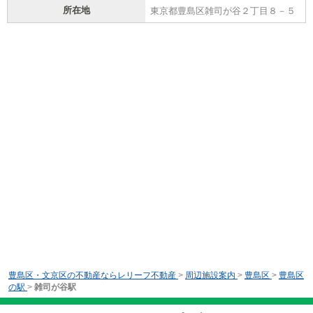
所在地
東京都豊島区雑司が谷２丁目８－５
豊島区・文京区の不動産ならレリーフ不動産
>
周辺施設案内
>
豊島区
>
豊島区
の駅
>
雑司が谷駅