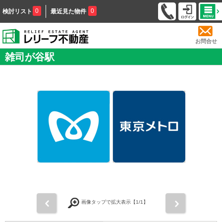
0
0
検討リスト
最近見た物件
お問合せ
雑司が谷駅
前
次
画像タップで拡大表示【
1
/1】