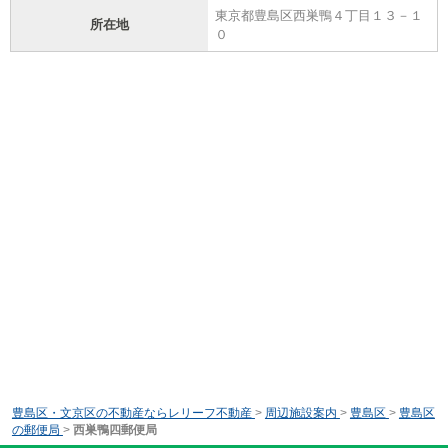
東京都豊島区西巣鴨４丁目１３－１
所在地
０
豊島区・文京区の不動産ならレリーフ不動産
>
周辺施設案内
>
豊島区
>
豊島区
の郵便局
>
西巣鴨四郵便局