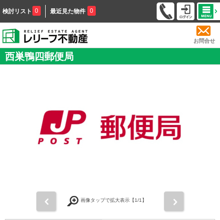
0
0
検討リスト
最近見た物件
お問合せ
西巣鴨四郵便局
前
次
画像タップで拡大表示【
1
/1】