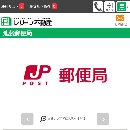
0
0
検討リスト
最近見た物件
お問合せ
池袋郵便局
前
次
画像タップで拡大表示【
1
/1】