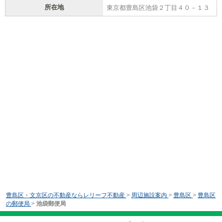
所在地
東京都豊島区池袋２丁目４０－１３
豊島区・文京区の不動産ならレリーフ不動産
>
周辺施設案内
>
豊島区
>
豊島区
の郵便局
>
池袋郵便局