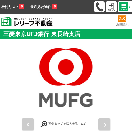
0
0
検討リスト
最近見た物件
お問合せ
三菱東京UFJ銀行 東長崎支店
前
次
画像タップで拡大表示【
1
/1】