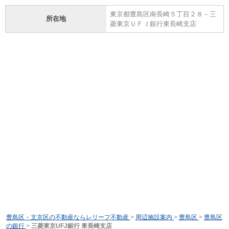
東京都豊島区南長崎５丁目２８－三
所在地
菱東京ＵＦＪ銀行東長崎支店
豊島区・文京区の不動産ならレリーフ不動産
>
周辺施設案内
>
豊島区
>
豊島区
の銀行
>
三菱東京UFJ銀行 東長崎支店