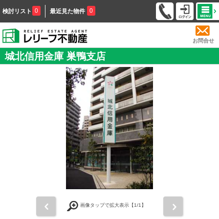
0
0
検討リスト
最近見た物件
お問合せ
城北信用金庫 巣鴨支店
前
次
画像タップで拡大表示【
1
/1】