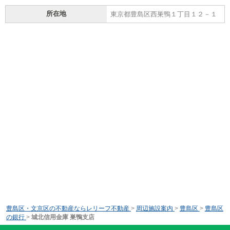
所在地
東京都豊島区西巣鴨１丁目１２－１
豊島区・文京区の不動産ならレリーフ不動産
>
周辺施設案内
>
豊島区
>
豊島区
の銀行
>
城北信用金庫 巣鴨支店