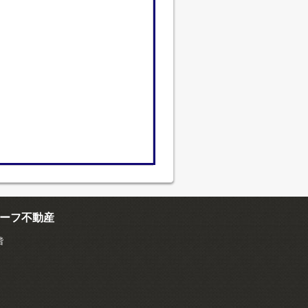
ーフ不動産
階