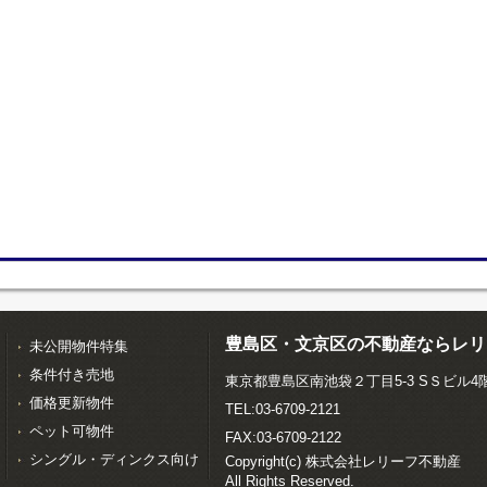
豊島区・文京区の不動産ならレリ
未公開物件特集
条件付き売地
東京都豊島区南池袋２丁目5-3 SＳビル4
価格更新物件
TEL:03-6709-2121
ペット可物件
FAX:03-6709-2122
シングル・ディンクス向け
Copyright(c) 株式会社レリーフ不動産
All Rights Reserved.