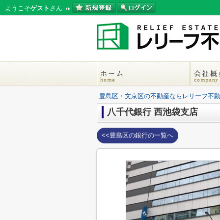
ようこそ
ゲスト
さん
豊島区・文京区の不動産ならレリーフ不
八千代銀行 西池袋支店
<<豊島区の銀行の一覧へ