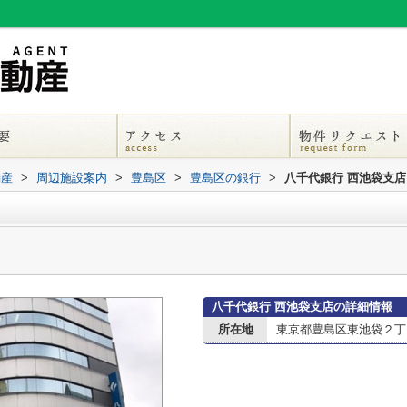
動産
>
周辺施設案内
>
豊島区
>
豊島区の銀行
>
八千代銀行 西池袋支店
八千代銀行 西池袋支店の詳細情報
所在地
東京都豊島区東池袋２丁