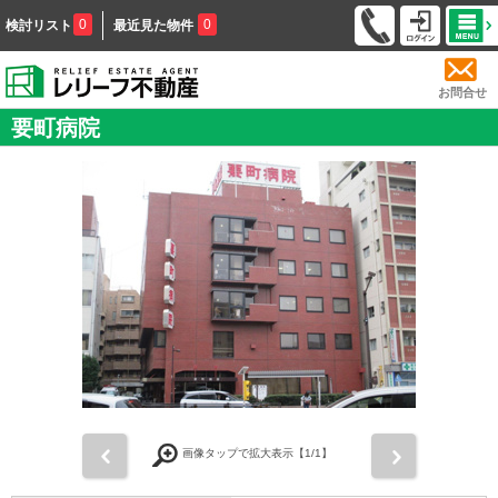
0
0
検討リスト
最近見た物件
お問合せ
要町病院
前
次
画像タップで拡大表示【
1
/1】