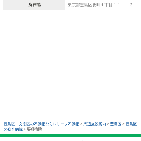
所在地
東京都豊島区要町１丁目１１－１３
豊島区・文京区の不動産ならレリーフ不動産
>
周辺施設案内
>
豊島区
>
豊島区
の総合病院
>
要町病院