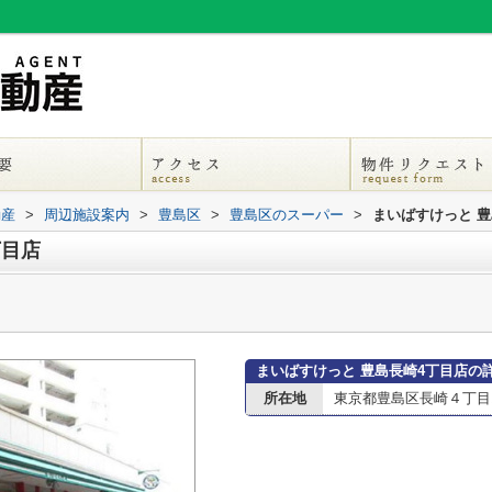
動産
>
周辺施設案内
>
豊島区
>
豊島区のスーパー
>
まいばすけっと 豊
丁目店
まいばすけっと 豊島長崎4丁目店の
所在地
東京都豊島区長崎４丁目15