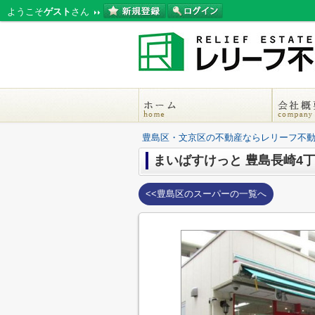
ようこそ
ゲスト
さん
豊島区・文京区の不動産ならレリーフ不
まいばすけっと 豊島長崎4
<<豊島区のスーパーの一覧へ