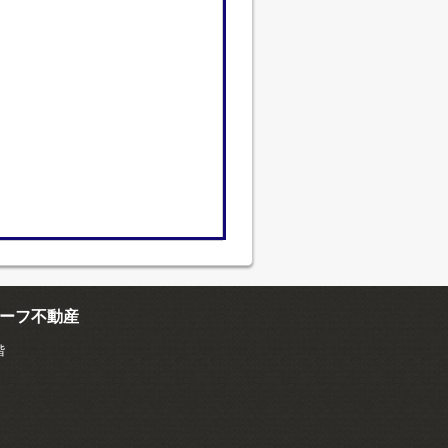
ーフ不動産
階