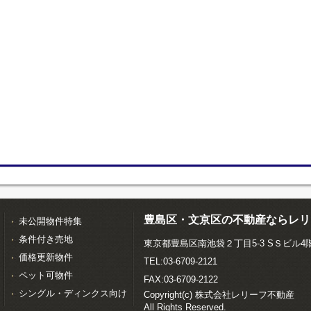
豊島区・文京区の不動産ならレリ
未公開物件特集
条件付き売地
東京都豊島区南池袋２丁目5-3 SＳビル4
価格更新物件
TEL:03-6709-2121
ペット可物件
FAX:03-6709-2122
シングル・ディンクス向け
Copyright(c) 株式会社レリーフ不動産
All Rights Reserved.