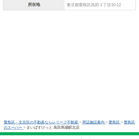
所在地
東京都豊島区高田３丁目10-12
豊島区・文京区の不動産ならレリーフ不動産
>
周辺施設案内
>
豊島区
>
豊島区
のスーパー
>
まいばすけっと 高田馬場駅北店