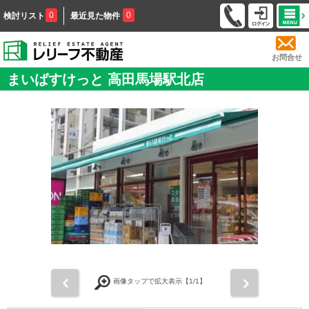
0
0
検討リスト
最近見た物件
お問合せ
まいばすけっと 高田馬場駅北店
前
次
画像タップで拡大表示【
1
/1】