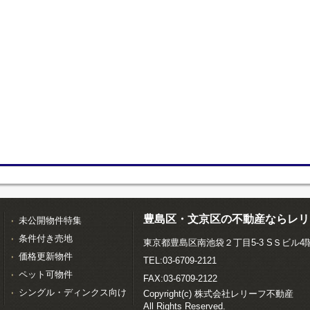
豊島区・文京区の不動産ならレリ
未公開物件特集
条件付き売地
東京都豊島区南池袋２丁目5-3 SＳビル4
価格更新物件
TEL:03-6709-2121
ペット可物件
FAX:03-6709-2122
シングル・ディンクス向け
Copyright(c) 株式会社レリーフ不動産
All Rights Reserved.