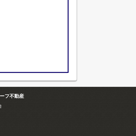
ーフ不動産
階