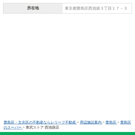
所在地
東京都豊島区西池袋３丁目１７－３
豊島区・文京区の不動産ならレリーフ不動産
>
周辺施設案内
>
豊島区
>
豊島区
のスーパー
>
東武ストア 西池袋店