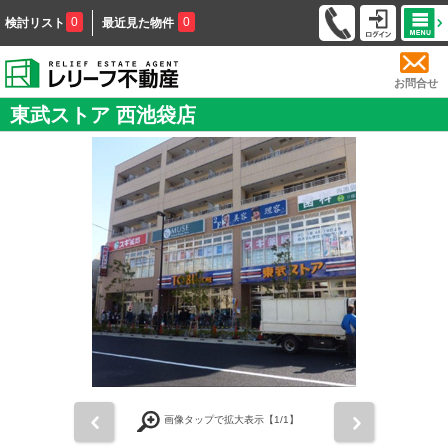
0
0
検討リスト
最近見た物件
お問合せ
東武ストア 西池袋店
前
次
画像タップで拡大表示【
1
/1】