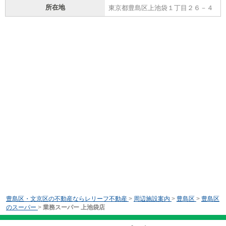
所在地
東京都豊島区上池袋１丁目２６－４
豊島区・文京区の不動産ならレリーフ不動産
>
周辺施設案内
>
豊島区
>
豊島区
のスーパー
>
業務スーパー 上池袋店