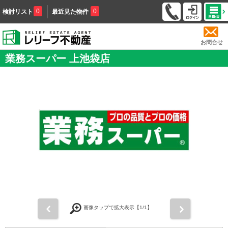
0
0
検討リスト
最近見た物件
お問合せ
業務スーパー 上池袋店
前
次
画像タップで拡大表示【
1
/1】