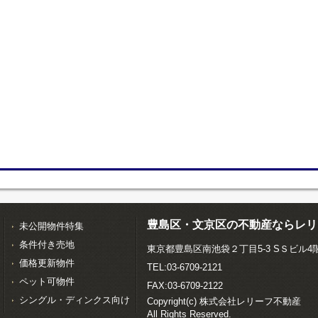
豊島区・文京区の不動産ならレリ
未公開物件特集
条件付き売地
東京都豊島区南池袋２丁目5-3 SＳビル4
価格更新物件
TEL:03-6709-2121
ペット可物件
FAX:03-6709-2122
シングル・ディンクス向け
Copyright(c) 株式会社レリーフ不動産
All Rights Reserved.