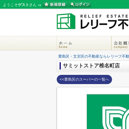
ようこそ
ゲスト
さん
豊島区・文京区の不動産ならレリーフ不
サミットストア椎名町店
<<豊島区のスーパーの一覧へ