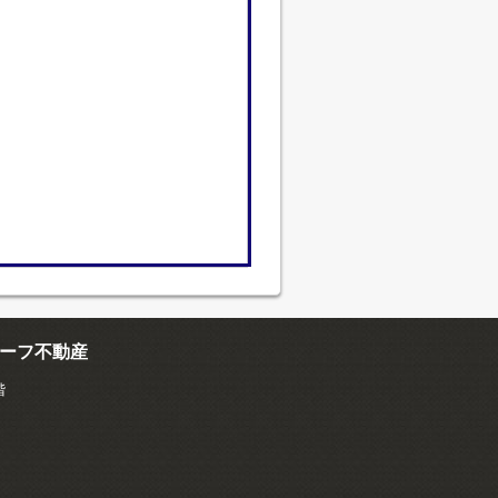
ーフ不動産
階