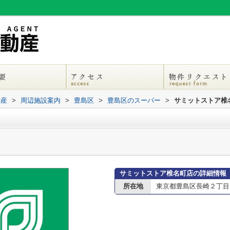
動産
>
周辺施設案内
>
豊島区
>
豊島区のスーパー
>
サミットストア椎
サミットストア椎名町店の詳細情報
所在地
東京都豊島区長崎２丁目