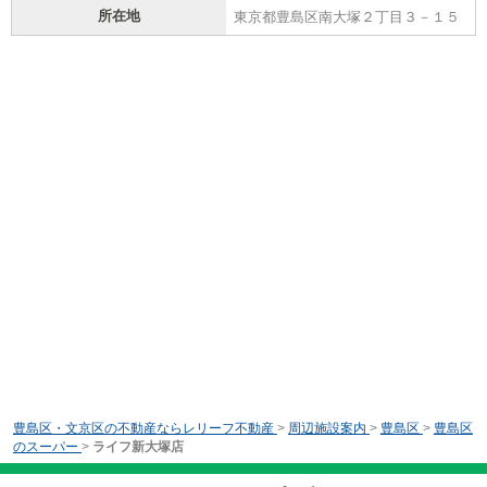
所在地
東京都豊島区南大塚２丁目３－１５
豊島区・文京区の不動産ならレリーフ不動産
>
周辺施設案内
>
豊島区
>
豊島区
のスーパー
>
ライフ新大塚店