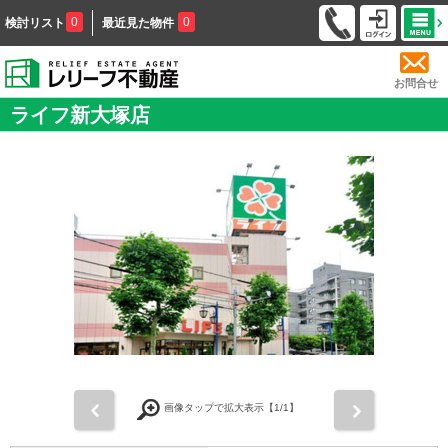
0
0
検討リスト
最近見た物件
お問合せ
ライフ新大塚店
前
次
画像タップで拡大表示【
1
/1】