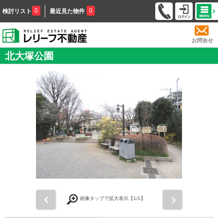
0
0
検討リスト
最近見た物件
お問合せ
北大塚公園
前
次
画像タップで拡大表示【
1
/1】