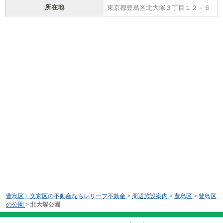
所在地
東京都豊島区北大塚３丁目１２－６
豊島区・文京区の不動産ならレリーフ不動産
>
周辺施設案内
>
豊島区
>
豊島区
の公園
>
北大塚公園