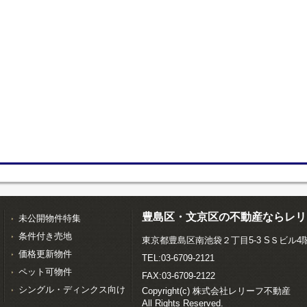
豊島区・文京区の不動産ならレリ
未公開物件特集
条件付き売地
東京都豊島区南池袋２丁目5-3 SＳビル4
価格更新物件
TEL:03-6709-2121
ペット可物件
FAX:03-6709-2122
シングル・ディンクス向け
Copyright(c) 株式会社レリーフ不動産
All Rights Reserved.