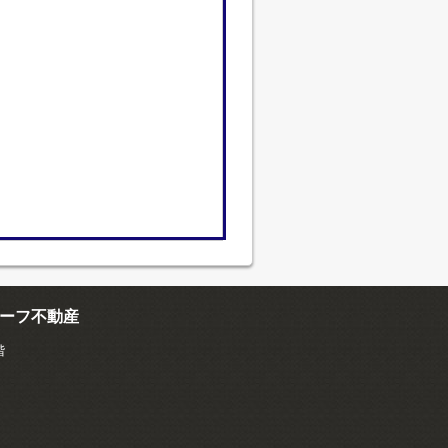
ーフ不動産
階