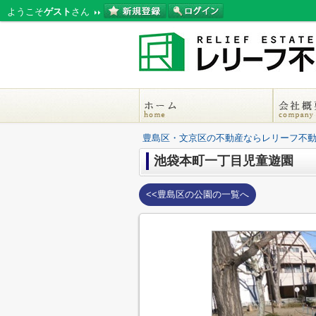
ようこそ
ゲスト
さん
豊島区・文京区の不動産ならレリーフ不
池袋本町一丁目児童遊園
<<豊島区の公園の一覧へ