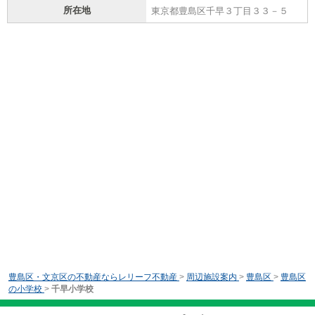
所在地
東京都豊島区千早３丁目３３－５
豊島区・文京区の不動産ならレリーフ不動産
>
周辺施設案内
>
豊島区
>
豊島区
の小学校
>
千早小学校