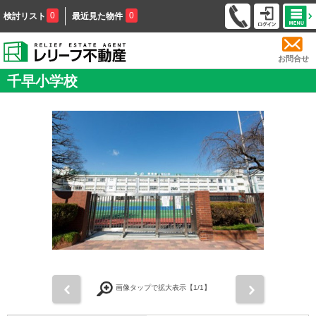
0
0
検討リスト
最近見た物件
お問合せ
千早小学校
前
次
画像タップで拡大表示【
1
/1】