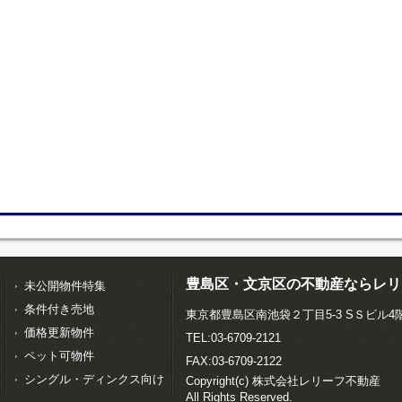
豊島区・文京区の不動産ならレリ
未公開物件特集
条件付き売地
東京都豊島区南池袋２丁目5-3 SＳビル4
価格更新物件
TEL:03-6709-2121
ペット可物件
FAX:03-6709-2122
シングル・ディンクス向け
Copyright(c) 株式会社レリーフ不動産
All Rights Reserved.