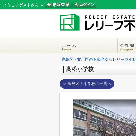
ようこそ
ゲスト
さん
豊島区・文京区の不動産ならレリーフ不
高松小学校
<<豊島区の小学校の一覧へ