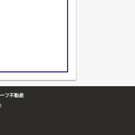
ーフ不動産
階