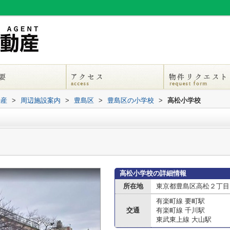
動産
>
周辺施設案内
>
豊島区
>
豊島区の小学校
>
高松小学校
高松小学校の詳細情報
所在地
東京都豊島区高松２丁目
有楽町線 要町駅
交通
有楽町線 千川駅
東武東上線 大山駅