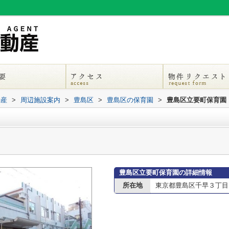
動産
>
周辺施設案内
>
豊島区
>
豊島区の保育園
>
豊島区立要町保育園
豊島区立要町保育園の詳細情報
所在地
東京都豊島区千早３丁目1