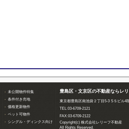
豊島区・文京区の不動産ならレリ
未公開物件特集
条件付き売地
東京都豊島区南池袋２丁目5-3 SＳビル4
価格更新物件
TEL:03-6709-2121
ペット可物件
FAX:03-6709-2122
シングル・ディンクス向け
Copyright(c) 株式会社レリーフ不動産
All Rights Reserved.