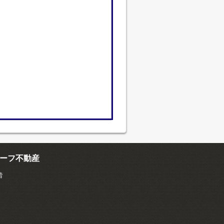
ーフ不動産
階