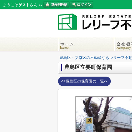
ようこそ
ゲスト
さん
豊島区・文京区の不動産ならレリーフ不
豊島区立要町保育園
<<豊島区の保育園の一覧へ