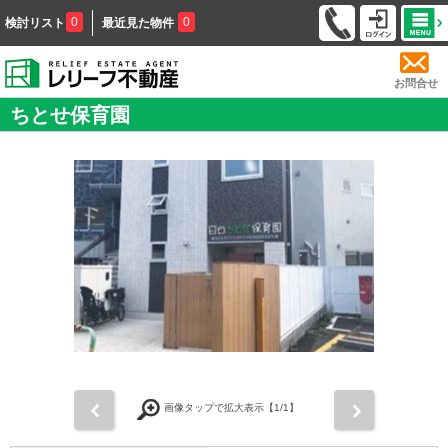
0
0
検討リスト
最近見た物件
お問合せ
ちとせ保育園
前
次
画像タップで拡大表示【
1
/1】