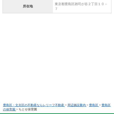
東京都豊島区雑司が谷２丁目１０－
所在地
７
豊島区・文京区の不動産ならレリーフ不動産
>
周辺施設案内
>
豊島区
>
豊島区
の保育園
>
ちとせ保育園