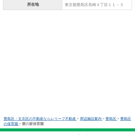
所在地
東京都豊島区長崎４丁目１１－３
豊島区・文京区の不動産ならレリーフ不動産
>
周辺施設案内
>
豊島区
>
豊島区
の保育園
>
愛の家保育園