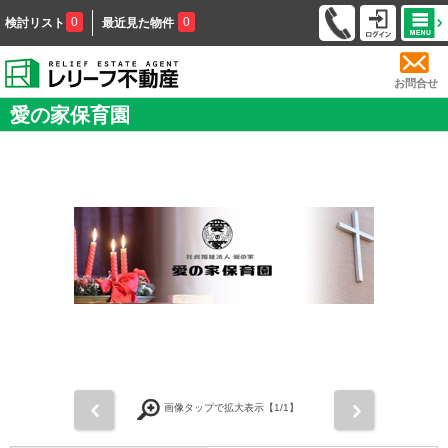
0
0
検討リスト
最近見た物件
お問合せ
愛の家保育園
前
次
画像タップで拡大表示【
1
/1】