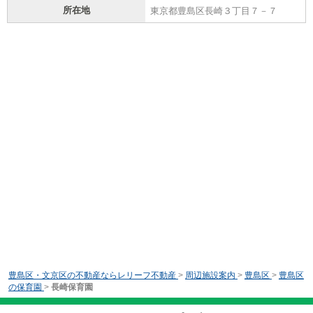
所在地
東京都豊島区長崎３丁目７－７
豊島区・文京区の不動産ならレリーフ不動産
>
周辺施設案内
>
豊島区
>
豊島区
の保育園
>
長崎保育園