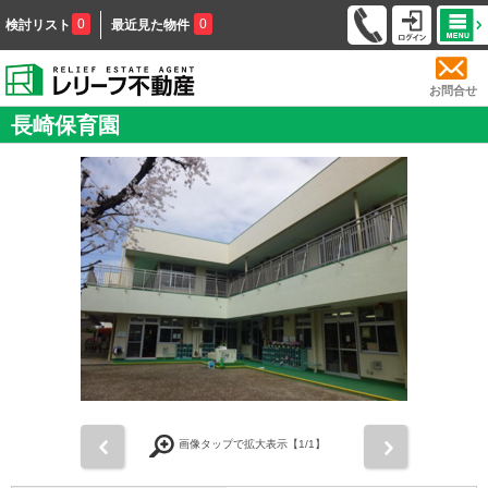
0
0
検討リスト
最近見た物件
お問合せ
長崎保育園
前
次
画像タップで拡大表示【
1
/1】