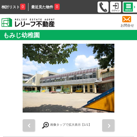
0
0
検討リスト
最近見た物件
お問合せ
もみじ幼稚園
前
次
画像タップで拡大表示【
1
/1】