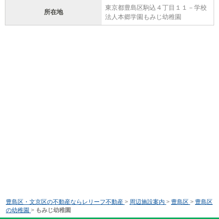
東京都豊島区駒込４丁目１１－学校
所在地
法人本郷学園もみじ幼稚園
豊島区・文京区の不動産ならレリーフ不動産
>
周辺施設案内
>
豊島区
>
豊島区
の幼稚園
>
もみじ幼稚園